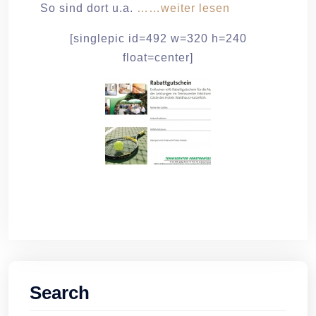
So sind dort u.a.
……weiter lesen
[singlepic id=492 w=320 h=240
float=center]
Search