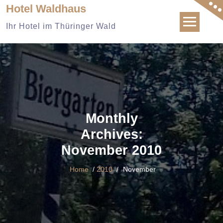
Skip
Hotel Waldhaus
to
Ihr Hotel im Thüringer Wald
content
Monthly
Archives:
November 2010
Home
/
2010
/
November