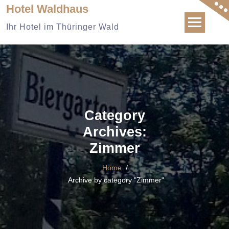
Skip
Hotel Waldhaus
to
Ihr Hotel im Thüringer Wald
content
Category
Archives:
Zimmer
Home
/
Archive by category "Zimmer"