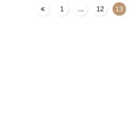
Seitennummerierung
1
…
12
13
der
Beiträge