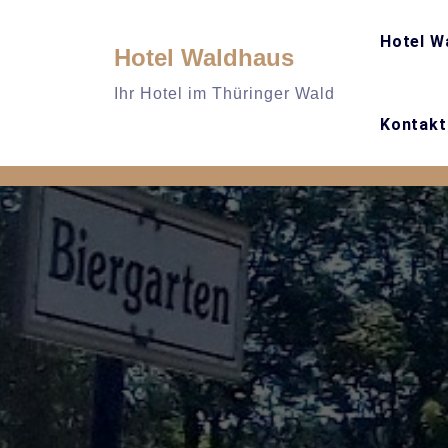
Skip
to
Hotel W
Hotel Waldhaus
content
Ihr Hotel im Thüringer Wald
Kontakt