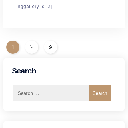
[nggallery id=2]
Seitennummerierung
1
2
der
Beiträge
Search
Search