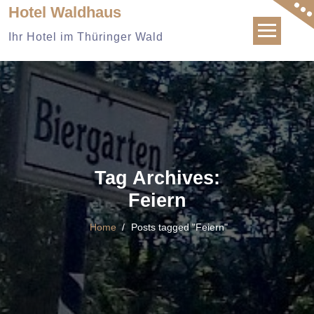
Skip
Hotel Waldhaus
to
Ihr Hotel im Thüringer Wald
content
Tag Archives:
Feiern
Home
/
Posts tagged "Feiern"