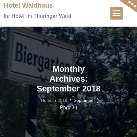
Skip
Hotel Waldhaus
to
Ihr Hotel im Thüringer Wald
content
Monthly
Archives:
September 2018
(
Home
/
2018
/
September
Page3 )